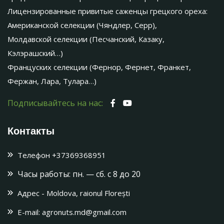
Лицензированные привитые саженцы грецкого ореха:
Американской селекции (Чяндлер, Серр),
Молдавской селекции (Песчанский, Казаку,
Кэлэрашский…)
Француских селекции (Фернор, Фернет, Франкет,
Фержан, Лара, Тулара…)
Подписывайтесь на нас:
Контакты
Телефон
+37369368951
Часы работы:
пн. — сб. c 8 до 20
Адрес - Moldova, raionul Florești
E-mail: agronuts.md@gmail.com